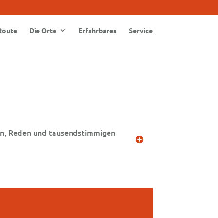
Route
Die Orte
Erfahrbares
Service
dern, Reden und tausendstimmigen