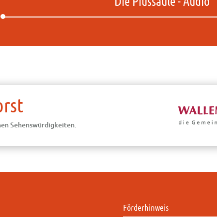
Die Piussäule - Audio
Audio-
Player
rst
chen Sehenswürdigkeiten.
Förderhinweis